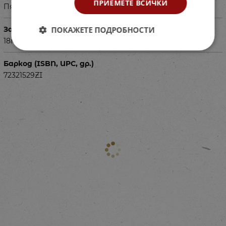
ПРИЕМЕТЕ ВСИЧКИ
Пяна с PVC покритие
ПОКАЖЕТЕ ПОДРОБНОСТИ
За деца на възраст
18месеца+
Баркод (ISBN, UPC, др.)
72321529ZI