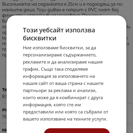
Височината на седалката е 25см и е подходящ за по-
малките деца. Този диван е покрит с PVC плат без
фталати, устойчив на износване. Пълнен с
високоеластична полиуретанова пяна, диванът
осигурява адекватна опора и комфорт, което го прави
Този уебсайт използва
идеалното място за релакс. Стабилната му
бисквитки
конструкция и неплъзгащото се дъно, изработено от
текстуриран PVC плат, повишават безопасността и
Ние използваме бисквитки, за да
позволяват лесно движение и регулиране на
персонализираме съдържанието,
пространството.
рекламите и да анализираме нашия
трафик. Също така споделяме
Характеристики
информация за използването на
нашия сайт от ваша страна с нашите
Тегло в кг
партньори за реклама и анализи,
8.500
които може да я комбинират с друга
информация, която сте им
Размери в см
предоставили или която са събрали от
110х110х45
вашето използване на техните услуги.
Материал