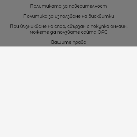
Политиката за поверителност
Политика за използване на бисквитки
При възникване на спор, свързан с покупка онлайн,
можете да ползвате сайта ОРС
Вашите права
Отказ от сделка
За нас
Карта на сайта
Контакти
Контакти
„ТЕОДОРОС” ЕООД
Стара Загора (6000)
кв. Индустриален
ул. Пружинна №9, магазин №10