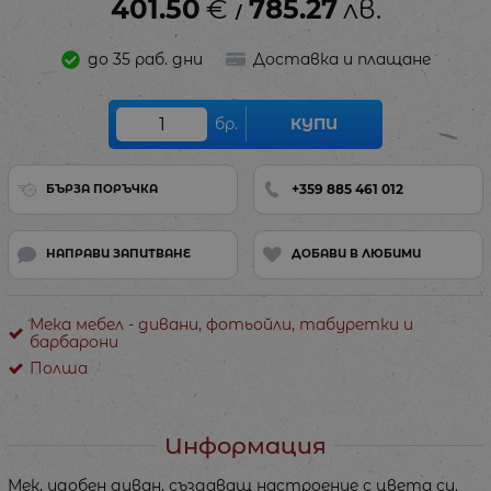
401.50
€
785.27
лв.
/
до 35 раб. дни
Доставка и плащане
бр.
КУПИ
+359 885 461 012
БЪРЗА ПОРЪЧКА
НАПРАВИ ЗАПИТВАНЕ
ДОБАВИ В ЛЮБИМИ
Мека мебел - дивани, фотьойли, табуретки и
барбарони
Полша
Информация
Мек, удобен диван, създаващ настроение с цвета си.