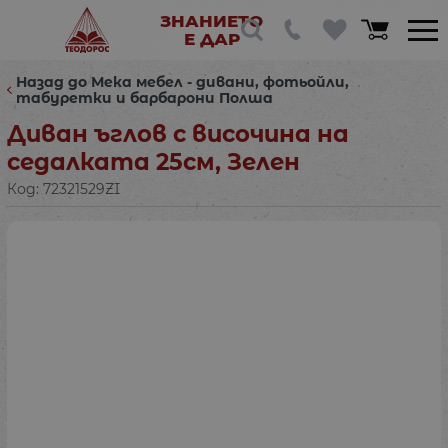
ЗНАНИЕТО
Е ДАР
Назад до Мека мебел - дивани, фотьойли,
табуретки и барбарони Полша
Диван ъглов с височина на
седалката 25см, Зелен
Код:
72321529ZI