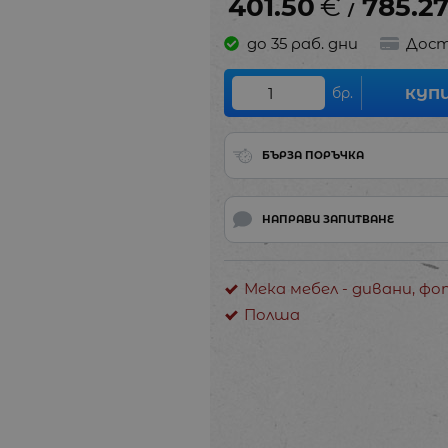
401.50
€
785.2
/
до 35 раб. дни
Дост
бр.
КУП
БЪРЗА ПОРЪЧКА
НАПРАВИ ЗАПИТВАНЕ
Мека мебел - дивани, ф
Полша