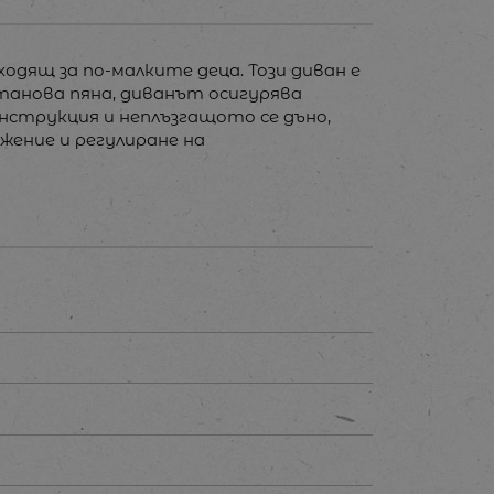
ходящ за по-малките деца. Този диван е
етанова пяна, диванът осигурява
нструкция и неплъзгащото се дъно,
ение и регулиране на