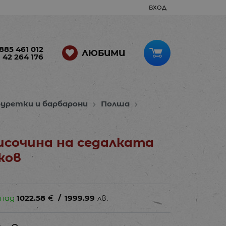
ВХОД
885 461 012
ЛЮБИМИ
 42 264 176
буретки и барбарони
Полша
височина на седалката
жов
 над
1022.58
€
/
1999.99
лв.