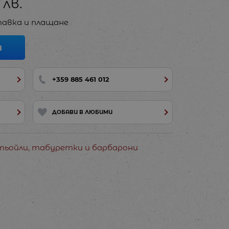
7
лв.
авка и плащане
И
+359 885 461 012
ДОБАВИ В ЛЮБИМИ
отьойли, табуретки и барбарони