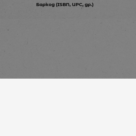
Баркод (ISBN, UPC, др.)