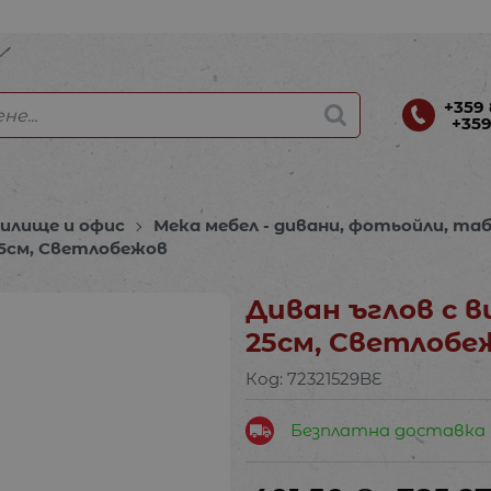
+359 
+359
чилище и офис
Мека мебел - дивани, фотьойли, та
25см, Светлобежов
Диван ъглов с 
25см, Светлобе
Код:
72321529BE
Безплатна доставка