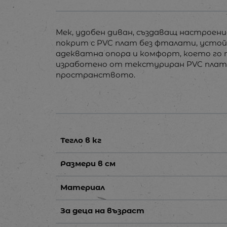
Мек, удобен диван, създаващ настроение
покрит с PVC плат без фталати, устой
адекватна опора и комфорт, което го 
изработено от текстуриран PVC плат,
пространството.
Тегло в кг
Размери в см
Материал
За деца на възраст