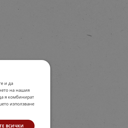
е и да
нето на нашия
 да я комбинират
ашето използване
ТЕ ВСИЧКИ