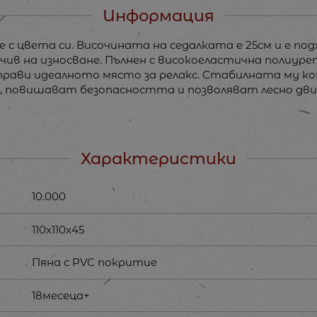
Информация
 с цвета си. Височината на седалката е 25см и е под
чив на износване. Пълнен с високоеластична полиур
прави идеалното място за релакс. Стабилната му ко
 повишават безопасността и позволяват лесно движ
Характеристики
10.000
110х110х45
Пяна с PVC покритие
18месеца+