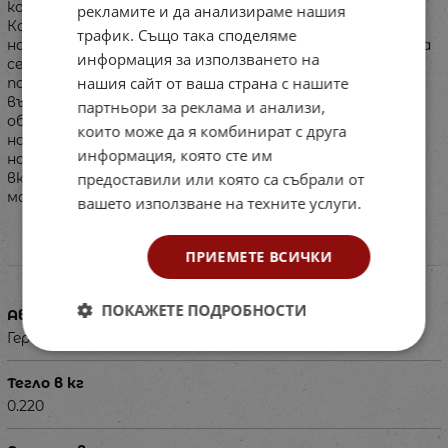
които ще направят заниманията още по-интересни.
рекламите и да анализираме нашия
Кодът е даден в листовката със съветите и
трафик. Също така споделяме
насоките за работа с картите. Комплектът може да
информация за използването на
се използва от родители и педагози за индивидуална,
нашия сайт от ваша страна с нашите
партньорска и групова работа на деца от всички
възрастови групи в детската градина. Приложим е в
партньори за реклама и анализи,
обучителния процес по околен свят и по безопасност
които може да я комбинират с друга
на движението по пътищата. Подходящ е и като
информация, която сте им
нагледен материал за фронтална работа чрез
предоставили или която са събрали от
включените в него магнити за закрепване върху
магнитна дъска.
вашето използване на техните услуги.
ПРИЕМЕТЕ ВСИЧКИ
Характеристики
ПОКАЖЕТЕ ПОДРОБНОСТИ
Автор
Гергана Ананиева
Тегло в кг
0.220