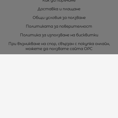
Как да поръчаме
Доставка и плащане
Общи условия за ползване
Политиката за поверителност
Политика за използване на бисквитки
При възникване на спор, свързан с покупка онлайн,
можете да ползвате сайта ОРС
Вашите права
Отказ от сделка
За нас
Карта на сайта
Контакти
Контакти
„ТЕОДОРОС” ЕООД