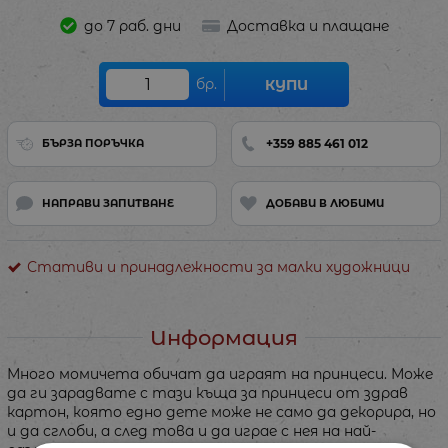
до 7 раб. дни
Доставка и плащане
бр.
КУПИ
+359 885 461 012
БЪРЗА ПОРЪЧКА
НАПРАВИ ЗАПИТВАНЕ
ДОБАВИ В ЛЮБИМИ
Стативи и принадлежности за малки художници
Информация
Много момичета обичат да играят на принцеси. Може
да ги зарадвате с тази къща за принцеси от здрав
картон, която едно дете може не само да декорира, но
и да сглоби, а след това и да играе с нея на най-