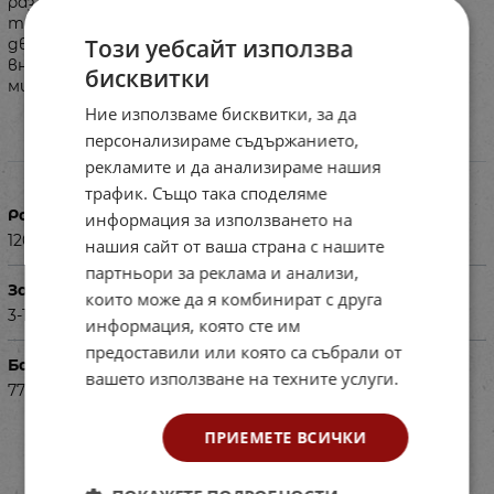
различни игри. Играчката спомага за развитие на
творческите способности на детето, на фините
Този уебсайт използва
двигателни умения, художествения вкус, логиката,
вниманието и способността за нестандартно
бисквитки
мислене.
Ние използваме бисквитки, за да
персонализираме съдържанието,
Характеристики
рекламите и да анализираме нашия
трафик. Също така споделяме
Размери в см
информация за използването на
120x39x108
нашия сайт от ваша страна с нашите
партньори за реклама и анализи,
За деца на възраст
които може да я комбинират с друга
3-15г
информация, която сте им
предоставили или която са събрали от
Баркод (ISBN, UPC, др.)
вашето използване на техните услуги.
77RI39232
ПРИЕМЕТЕ ВСИЧКИ