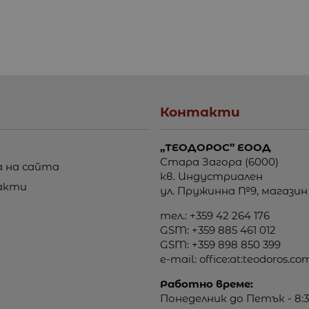
Контакти
„ТЕОДОРОС” ЕООД
Стара Загора (6000)
 на сайта
кв. Индустриален
акти
ул. Пружинна №9, магазин
тел.:
+359 42 264 176
GSM:
+359 885 461 012
GSM:
+359 898 850 399
e-mail:
office:at:teodoros.co
Работно време:
Понеделник до Петък - 8:3