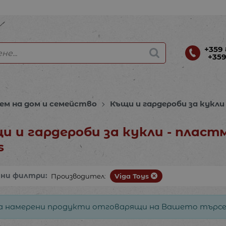
+359 
+359
ем на дом и семейство
Къщи и гардероби за кукли
и и гардероби за кукли - пласт
s
ани филтри:
Производител:
Viga Toys
а намерени продукти отговарящи на Вашето търсе