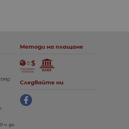
Методи на плащане
 №10
Следвайте ни
m
0 ч. до