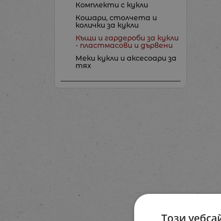
Комплекти с кукли
Кошари, столчета и
колички за кукли
Къщи и гардероби за кукли
- пластмасови и дървени
Меки кукли и аксесоари за
тях
Този уебса