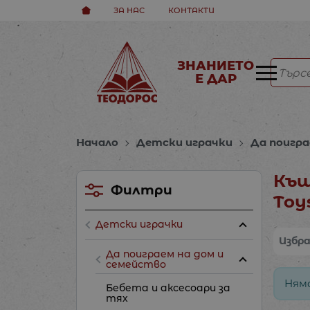
ЗА НАС
КОНТАКТИ
ЗНАНИЕТО
Е ДАР
Начало
Детски играчки
Да поигра
Къщ
Филтри
Toy
Детски играчки
Избр
Да поиграем на дом и
семейство
Ням
Бебета и аксесоари за
тях