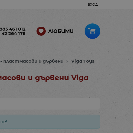
ВХОД
885 461 012
ЛЮБИМИ
 42 264 176
 - пластмасови и дървени
Viga Toys
масови и дървени Viga
не!