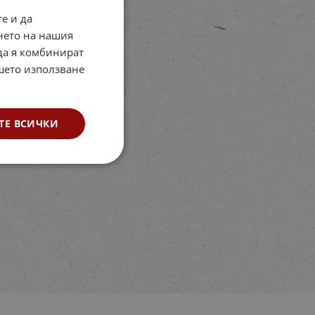
е и да
нето на нашия
 да я комбинират
ашето използване
ТЕ ВСИЧКИ