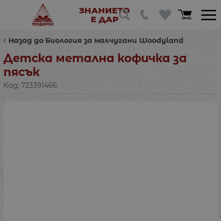
ЗНАНИЕТО
Е ДАР
Назад до Биология за малчугани Woodyland
Детска метална кофичка за
пясък
Код:
723391466