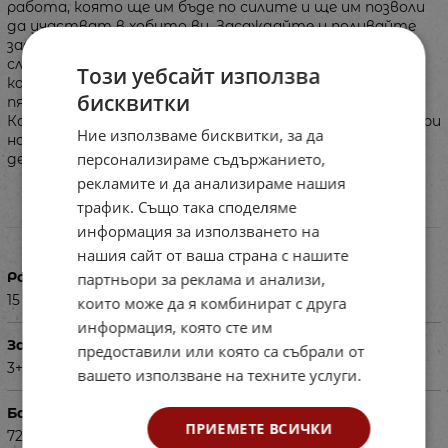
работа, която ще им бъде по силите и ще им позволи
да участват в хобито ви. Засаждайте и поливайте
заедно, докато се наслаждавате на приятното
слънце. Детската кофичка в жълт цвят е подходяща
Този уебсайт използва
както за игра на двора, в градината, така и на
бисквитки
пясъчника. Има дървена дръжка за носене отгоре.
Компактният й размер я прави лесна за носене. Размери
Ние използваме бисквитки, за да
на кофичката: 12 x 10 x 15см. Играчката е подходяща за
персонализираме съдържанието,
деца над 3 години.\rЦената е за един брой кофичка.
рекламите и да анализираме нашия
трафик. Също така споделяме
Характеристики
информация за използването на
нашия сайт от ваша страна с нашите
Размери в см
партньори за реклама и анализи,
15 х 12 х 10см.
които може да я комбинират с друга
информация, която сте им
За деца на възраст
предоставили или която са събрали от
3+
вашето използване на техните услуги.
Баркод (ISBN, UPC, др.)
ПРИЕМЕТЕ ВСИЧКИ
723391466