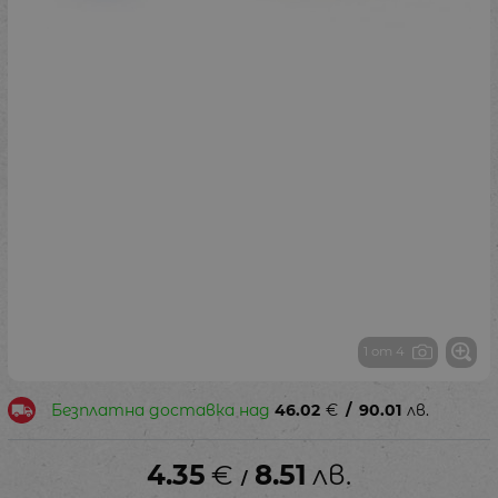
1 от 4
Безплатна доставка над
46.02
€
/
90.01
лв.
4.35
€
8.51
лв.
/