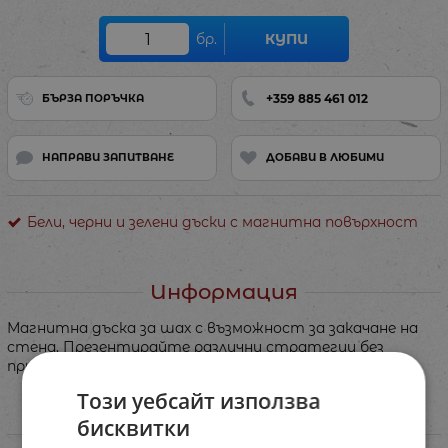
бр.
КУПИ
+359 885 461 012
БЪРЗА ПОРЪЧКА
НАПРАВИ ЗАПИТВАНЕ
ДОБАВИ В ЛЮБИМИ
Бели, черни и зелени дъски с магнитна повърхност
Информация
Магнитна дъска за шах с възможност за закачане на
стена. Презентирайте различни стратегии без
притеснение.
Този уебсайт използва
бисквитки
Характеристики