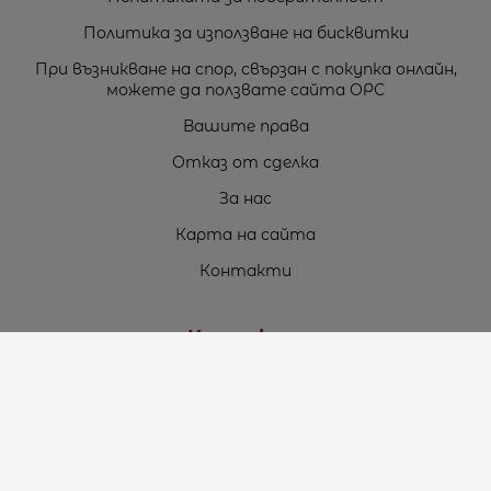
Политика за използване на бисквитки
При възникване на спор, свързан с покупка онлайн,
можете да ползвате сайта ОРС
Вашите права
Отказ от сделка
За нас
Карта на сайта
Контакти
Контакти
„ТЕОДОРОС” ЕООД
Стара Загора (6000)
кв. Индустриален
ул. Пружинна №9, магазин №10
тел.:
+359 42 264 176