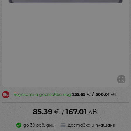
Безплатна доставка над
255.65
€
/
500.01
лв.
85.39
€
167.01
лв.
/
до 30 раб. дни
Доставка и плащане