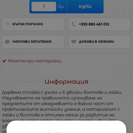
бр.
КУПИ
+359 885 461 012
БЪРЗА ПОРЪЧКА
НАПРАВИ ЗАПИТВАНЕ
ДОБАВИ В ЛЮБИМИ
Монтесори материали
Информация
Дървена стойка с дъска и 6 двойки болтове и гайки.
Научаването на правилното използване на
предметите от ежедневието е важна част от
практическите житейски умения, а материалът с
гайки и болтове е отличен начин за развитие на
координацията между ръцете и очите и фините
двигателни умения. Комплектът се състои от
дървена рамка с размери 29,5 см x 12 см x 10 см и друга