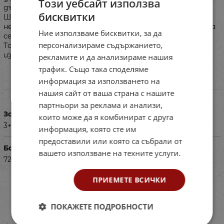
Този уебсайт използва
дъска, всяка с шест различни по размер дупки в тях.
бисквитки
Шест различни по размер двойки болта и гайки от
неръждаема стомана трябва да бъдат съчетани и да
Ние използваме бисквитки, за да
се използват за закрепване на дъската към рамката.
персонализираме съдържанието,
Това упражнение може да се направи само с ръце и не
изисква никакви допълнителни инструменти.
рекламите и да анализираме нашия
трафик. Също така споделяме
информация за използването на
Характеристики
нашия сайт от ваша страна с нашите
партньори за реклама и анализи,
За деца на възраст
които може да я комбинират с друга
3+
информация, която сте им
предоставили или която са събрали от
Баркод (ISBN, UPC, др.)
вашето използване на техните услуги.
725501136
ПРИЕМЕТЕ ВСИЧКИ
ПОКАЖЕТЕ ПОДРОБНОСТИ