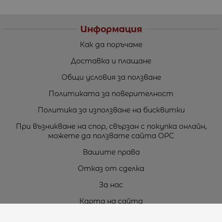
Информация
Как да поръчаме
Доставка и плащане
Общи условия за ползване
Политиката за поверителност
Политика за използване на бисквитки
При възникване на спор, свързан с покупка онлайн,
можете да ползвате сайта ОРС
Вашите права
Отказ от сделка
За нас
Карта на сайта
Контакти