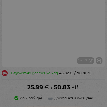
1 от 3
Безплатна доставка над
46.02
€
/
90.01
лв.
25.99
€
50.83
лв.
/
до 7 раб. дни
Доставка и плащане