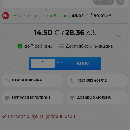
1 от 4
Безплатна доставка над
46.02
€
/
90.01
лв.
14.50
€
28.36
лв.
/
до 7 раб. дни
Доставка и плащане
бр.
КУПИ
+359 885 461 012
БЪРЗА ПОРЪЧКА
НАПРАВИ ЗАПИТВАНЕ
ДОБАВИ В ЛЮБИМИ
Български език в забавни игри