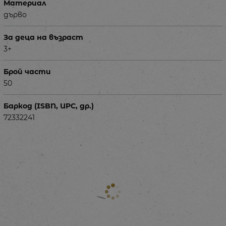
Материал
дърво
За деца на възраст
3+
Брой части
50
Баркод (ISBN, UPC, др.)
72332241