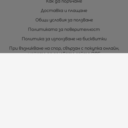
Как да поръчаме
Доставка и плащане
Общи условия за ползване
Политиката за поверителност
Политика за използване на бисквитки
При възникване на спор, свързан с покупка онлайн,
можете да ползвате сайта ОРС
Вашите права
Отказ от сделка
За нас
Карта на сайта
Контакти
Контакти
„ТЕОДОРОС” ЕООД