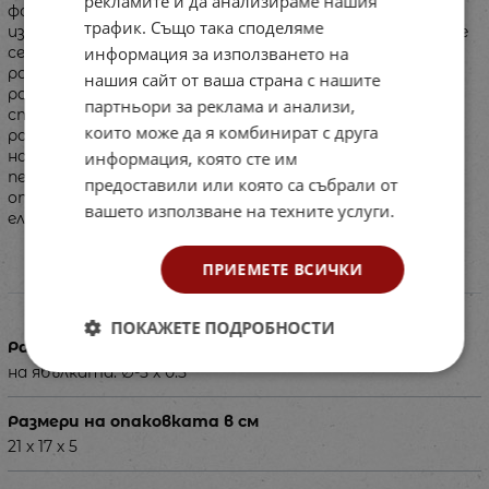
рекламите и да анализираме нашия
форми и цветове, както и за първи стъпки в
трафик. Също така споделяме
изучаването на здравословното хранене. Освен, че ще
информация за използването на
се запознаят с плодовете и зеленчуците, децата ще
развият въображението си като ги подреждат и
нашия сайт от ваша страна с нашите
разказват истории, свързани с тях. Предимства: •
партньори за реклама и анализи,
стимулира когнитивното развитие и паметта; •
които може да я комбинират с друга
развива фината моторика и координацията; •
насърчава креативността и въображението; •
информация, която сте им
перфектен подарък за всяко дете. Размери на
предоставили или която са събрали от
опаковката: 21 х 17 х 5 см. Дебелината на всички
вашето използване на техните услуги.
елементи: 0.5 см. Размер на ябълката: ∅ 5 см.
ПРИЕМЕТЕ ВСИЧКИ
Характеристики
ПОКАЖЕТЕ ПОДРОБНОСТИ
Размери в см
на ябълката: ∅-5 х 0.5
Размери на опаковката в см
21 х 17 х 5