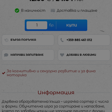
В наличност
Доставка и плащане
бр.
КУПИ
+359 885 461 012
БЪРЗА ПОРЪЧКА
НАПРАВИ ЗАПИТВАНЕ
ДОБАВИ В ЛЮБИМИ
За когнитивно и сензорно развитие и за фина
моторика
Информация
Дървена образователна къща – играчка сортер с числа
и форми. Обучителна игра за сортиране и напасване,
която по забавен начин ще запознае децата с форми,