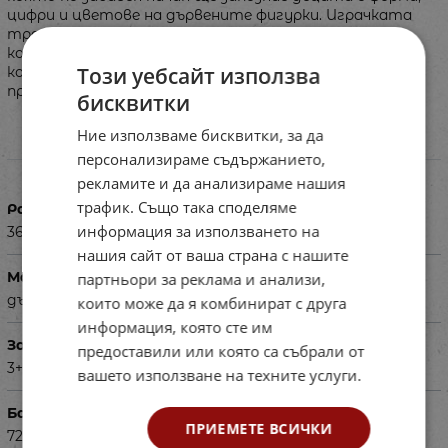
цифри и цветове на дървените фигурки. Играчката
тренира фината моторика, зрително-моторната
координация и моторното планиране, развива
Този уебсайт използва
когнитивните способности, логическото мислене и
пространствената ориентация.
бисквитки
Ние използваме бисквитки, за да
Характеристики
персонализираме съдържанието,
рекламите и да анализираме нашия
трафик. Също така споделяме
Размери на опаковката в см
информация за използването на
36 х 6 х 19
нашия сайт от ваша страна с нашите
Материал
партньори за реклама и анализи,
дърво
които може да я комбинират с друга
информация, която сте им
За деца на възраст
предоставили или която са събрали от
3+
вашето използване на техните услуги.
Баркод (ISBN, UPC, др.)
ПРИЕМЕТЕ ВСИЧКИ
721151