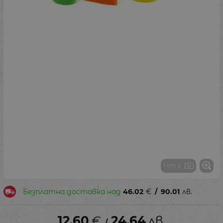
1 от 2
Безплатна доставка над
46.02
€
/
90.01
лв.
12.60
€
24.64
лв.
/