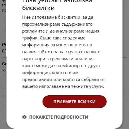
Този уебсайт използва
тенджера с капак и тиган, безжичен телефон с
бисквитки
подвижна слушалка.
Ние използваме бисквитки, за да
персонализираме съдържанието,
Характеристики
рекламите и да анализираме нашия
трафик. Също така споделяме
Размери в см
информация за използването на
65,3 х 30 х 97,3
нашия сайт от ваша страна с нашите
партньори за реклама и анализи,
Баркод (ISBN, UPC, др.)
които може да я комбинират с друга
724583724
информация, която сте им
предоставили или която са събрали от
вашето използване на техните услуги.
ПРИЕМЕТЕ ВСИЧКИ
ПОКАЖЕТЕ ПОДРОБНОСТИ