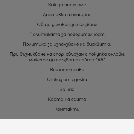
Как да поръчаме
Доставка и плащане
Общи условия за ползване
Политиката за поверителност
Политика за използване на бисквитки
При възникване на спор, свързан с покупка онлайн,
можете да ползвате сайта ОРС
Вашите права
Отказ от сделка
За нас
Карта на сайта
Контакти
Контакти