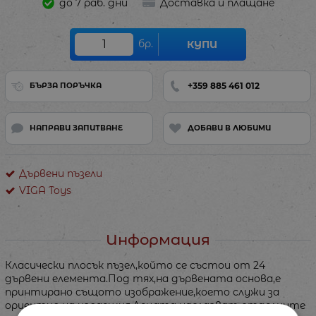
до 7 раб. дни
Доставка и плащане
бр.
КУПИ
+359 885 461 012
БЪРЗА ПОРЪЧКА
НАПРАВИ ЗАПИТВАНЕ
ДОБАВИ В ЛЮБИМИ
Дървени пъзели
VIGA Toys
Информация
Класически плосък пъзел,който се състои от 24
дървени елемента.Под тях,на дървената основа,е
принтирано същото изображение,което служи за
ориентир на играещия.Децата наслагват отделните