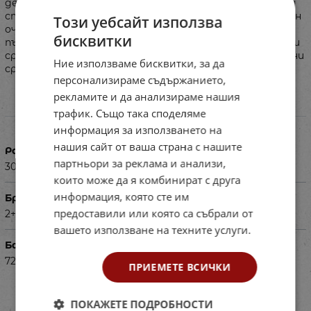
детайли върху съответната картинка.Следващата
степен на сложност е в изграждането на пъзела извън
Този уебсайт използва
очертанията на дървената основа.За напредналите
бисквитки
пъзелът се нарежда без модел. Дървен пъзел с превозни
средства запознава децата с основни видове превозни
Ние използваме бисквитки, за да
средства.
персонализираме съдържанието,
рекламите и да анализираме нашия
трафик. Също така споделяме
Характеристики
информация за използването на
нашия сайт от ваша страна с нашите
Размери в см
партньори за реклама и анализи,
30х22.5х1 см
които може да я комбинират с друга
информация, която сте им
Брой части
предоставили или която са събрали от
2+
вашето използване на техните услуги.
Баркод (ISBN, UPC, др.)
725451462
ПРИЕМЕТЕ ВСИЧКИ
ПОКАЖЕТЕ ПОДРОБНОСТИ