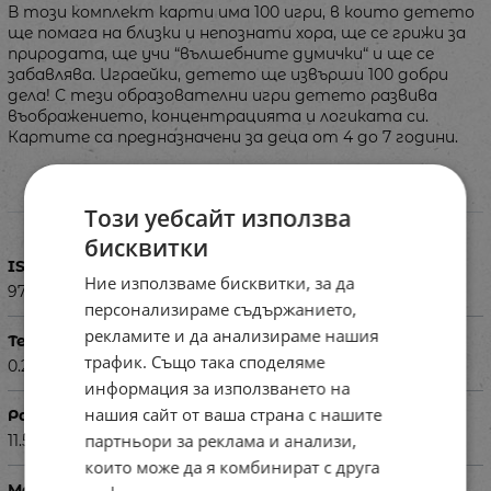
В този комплект карти има 100 игри, в които детето
ще помага на близки и непознати хора, ще се грижи за
природата, ще учи “вълшебните думички“ и ще се
забавлява. Играейки, детето ще извърши 100 добри
дела! С тези образователни игри детето развива
въображението, концентрацията и логиката си.
Картите са предназначени за деца от 4 до 7 години.
Характеристики
Този уебсайт използва
бисквитки
ISBN
Ние използваме бисквитки, за да
9789549749830
персонализираме съдържанието,
рекламите и да анализираме нашия
Тегло в кг
трафик. Също така споделяме
0.250кг.
информация за използването на
нашия сайт от ваша страна с нашите
Размери в см
партньори за реклама и анализи,
11.50 х 16.00 х 2.50 см
които може да я комбинират с друга
Материал