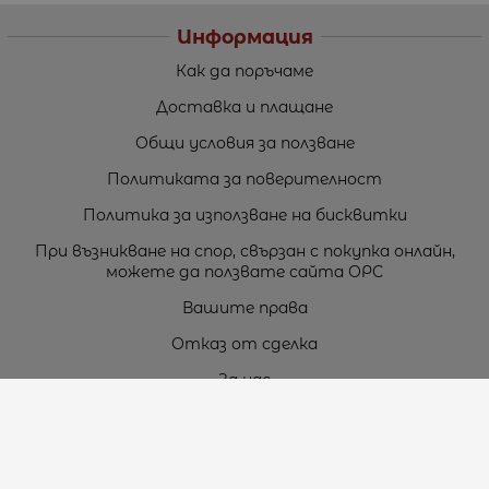
Информация
Как да поръчаме
Доставка и плащане
Общи условия за ползване
Политиката за поверителност
Политика за използване на бисквитки
При възникване на спор, свързан с покупка онлайн,
можете да ползвате сайта ОРС
Вашите права
Отказ от сделка
За нас
Карта на сайта
Контакти