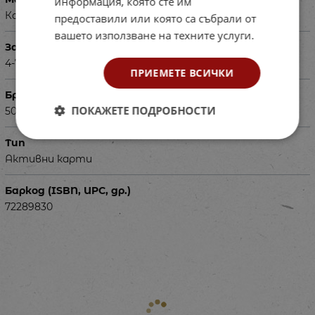
информация, която сте им
Картон
предоставили или която са събрали от
вашето използване на техните услуги.
За деца на възраст
4-7г.
ПРИЕМЕТЕ ВСИЧКИ
Брой части
ПОКАЖЕТЕ ПОДРОБНОСТИ
50
Тип
Активни карти
Баркод (ISBN, UPC, др.)
72289830