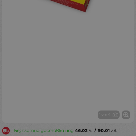
1 от 4
Безплатна доставка над
46.02
€
/
90.01
лв.