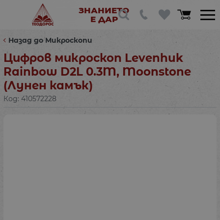
ЗНАНИЕТО
Е ДАР
Назад до Микроскопи
Цифров микроскоп Levenhuk
Rainbow D2L 0.3M, Moonstone
(Лунен камък)
Код:
410572228