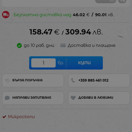
Безплатна доставка над
46.02
€
/
90.01
лв.
158.47
€
309.94
лв.
/
до 10 раб. дни
Доставка и плащане
бр.
КУПИ
+359 885 461 012
БЪРЗА ПОРЪЧКА
НАПРАВИ ЗАПИТВАНЕ
ДОБАВИ В ЛЮБИМИ
Микроскопи