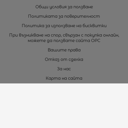
Общи условия за ползване
Политиката за поверителност
Политика за използване на бисквитки
При възникване на спор, свързан с покупка онлайн,
можете да ползвате сайта ОРС
Вашите права
Отказ от сделка
За нас
Карта на сайта
Контакти
Контакти
„ТЕОДОРОС” ЕООД
Стара Загора (6000)
кв. Индустриален