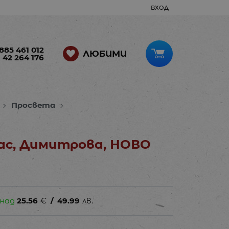
ВХОД
885 461 012
ЛЮБИМИ
 42 264 176
Просвета
лас, Димитрова, НОВО
 над
25.56
€
/
49.99
лв.