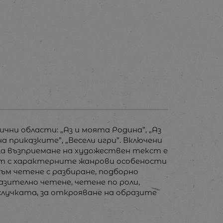
и области: „Аз и моята Родина”, „Аз
на приказките”, „Весели игри”. Включени
а за възприемане на художествен текст е
ат с характерните жанрови особености
ъм четене с разбиране, подборно
азително четене, четене по роли,
случката, за открояване на образите