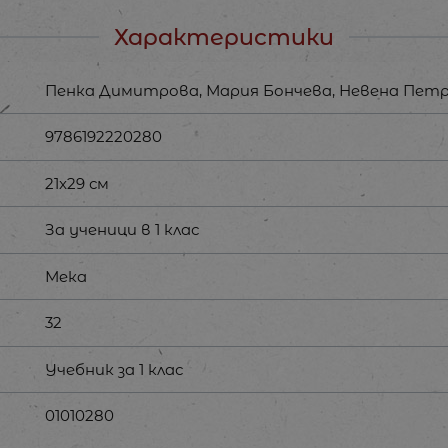
Характеристики
Пенка Димитрова, Мария Бончева, Невена Пет
9786192220280
21x29 см
За ученици в 1 клас
Мека
32
Учебник за 1 клас
01010280