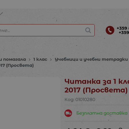
+359 
+359
и помагала
1 клас
Учебници и учебни тетрадки
17 (Прoсвета)
Читанка за 1 к
2017 (Прoсвета)
Код:
01010280
Безплатна доставка