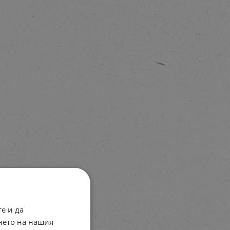
е и да
нето на нашия