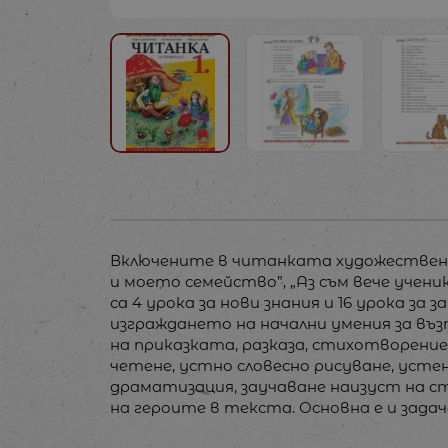
Включените в читанката художествени 
и моето семейство”, „Аз съм вече ученик”
са 4 урока за нови знания и 16 урока з
изграждането на начални умения за въ
на приказката, разказа, стихотворени
четене, устно словесно рисуване, усте
драматизация, заучаване наизуст на с
на героите в текста. Основна е и зад