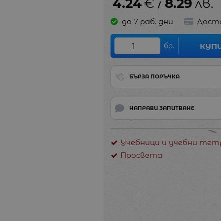
4.24
€
8.29
лв.
/
до 7 раб. дни
Дост
бр.
КУП
БЪРЗА ПОРЪЧКА
НАПРАВИ ЗАПИТВАНЕ
Учебници и учебни тетра
Просвета