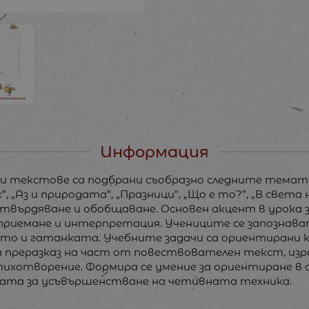
Информация
текстове са подбрани съобразно следните тематичн
, „Аз и природата”, „Празници”, „Що е то?”, „В света 
а затвърдяване и обобщаване. Основен акцент в урок
зприемане и интерпретация. Учениците се запознав
ето и гатанката. Учебните задачи са ориентирани к
н преразказ на част от повествователен текст, изр
тихотворение. Формира се умение за ориентиране в 
ачата за усъвършенстване на четивната техника.