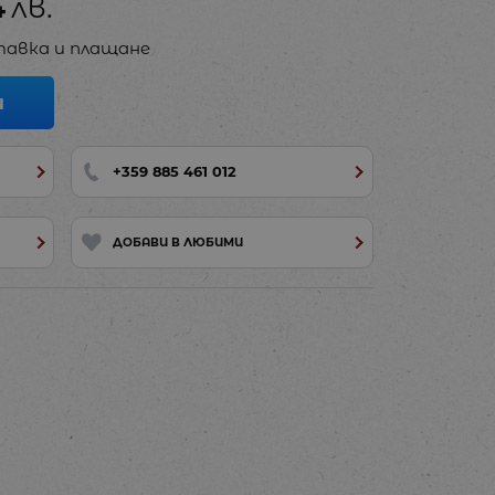
4
лв.
авка и плащане
И
+359 885 461 012
ДОБАВИ В ЛЮБИМИ