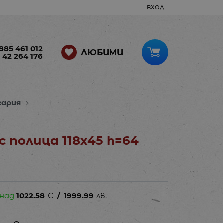
ВХОД
885 461 012
ЛЮБИМИ
 42 264 176
гария
 полица 118х45 h=64
 над
1022.58
€
/
1999.99
лв.