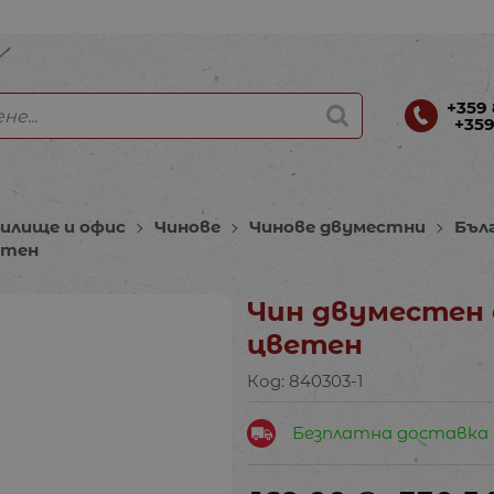
+359 
+359
чилище и офис
Чинове
Чинове двуместни
Бъл
етен
Чин двуместен с
цветен
Код:
840303-1
Безплатна доставка