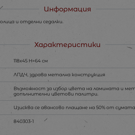
Информация
олица и отделни седалки.
Характеристики
118х45 Н=64 см
ЛПДЧ, здрава метална конструкция
Възможност за избор цвета на ламината и ме
допълнителни цветови палитри.
Изисква се авансово плащане на 50% от сумата.
840303-1