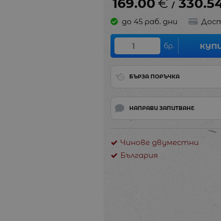
169.00
€
330.5
/
до 45 раб. дни
Дост
бр.
КУП
БЪРЗА ПОРЪЧКА
НАПРАВИ ЗАПИТВАНЕ
Чинове двуместни
България