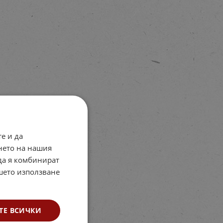
е и да
нето на нашия
 да я комбинират
ашето използване
ТЕ ВСИЧКИ