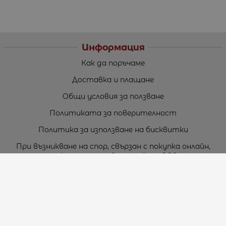
Информация
Как да поръчаме
Доставка и плащане
Общи условия за ползване
Политиката за поверителност
Политика за използване на бисквитки
При възникване на спор, свързан с покупка онлайн,
можете да ползвате сайта ОРС
Вашите права
Отказ от сделка
За нас
Карта на сайта