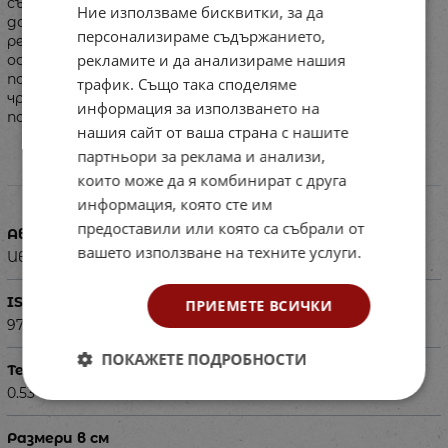
събития като Българския Великден. Текстовете са
Ние използваме бисквитки, за да
допълнени с откъси от исторически извори, кратък
персонализираме съдържанието,
речник на по-непознати думи и въпроси за проверка и
рекламите и да анализираме нашия
осмисляне на прочетеното. Изданието има за цел да
подпомогне ориентацията в българската история
трафик. Също така споделяме
чрез кратки разкази, които по достъпен начин
информация за използването на
поднасят фактологичната информация.
нашия сайт от ваша страна с нашите
партньори за реклама и анализи,
които може да я комбинират с друга
Характеристики
информация, която сте им
предоставили или която са събрали от
Автор
вашето използване на техните услуги.
Иво Сиромахов
ISBN
ПРИЕМЕТЕ ВСИЧКИ
9789540146003
ПОКАЖЕТЕ ПОДРОБНОСТИ
Тегло в кг
0.534
Размери в см