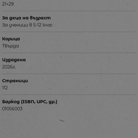
21×29
За деца на възраст
За ученици в 5-12 клас
Корица
Твърда
Издадена
2026г.
Страници
112
Баркод (ISBN, UPC, др.)
01056003