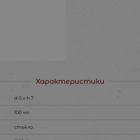
Характеристики
d-5 х h 7
100 мл
стъкло