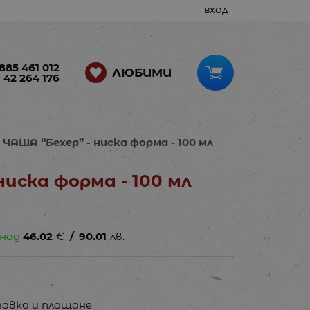
ВХОД
885 461 012
ЛЮБИМИ
 42 264 176
ЧАША “Бехер” - ниска форма - 100 мл
ниска форма - 100 мл
 над
46.02
€
/
90.01
лв.
авка и плащане