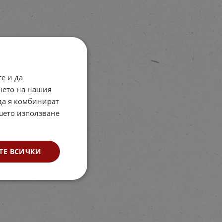
е и да
нето на нашия
 да я комбинират
ашето използване
ТЕ ВСИЧКИ