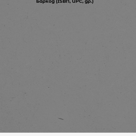
Баркод (ISBN, UPC, др.)