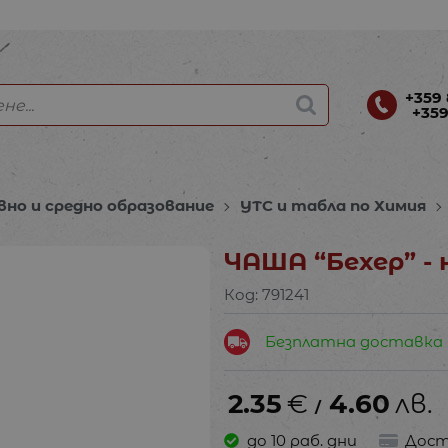
+359 
+359
вно и средно образование
УТС и табла по Химия
ЧАША “Бехер” - 
Код:
791241
Безплатна доставка
2.35
€
4.60
лв.
/
до 10 раб. дни
Дост