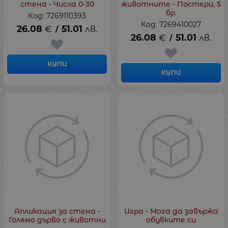
стена - Числа 0-30
животните - Постери, 5
бр.
Код: 7269110393
Код: 7269410027
26.08
€
51.01
лв.
/
26.08
€
51.01
лв.
/
КУПИ
КУПИ
Апликация за стена -
Игра - Мога да завържа
Голямо дърво с животни
обувките си