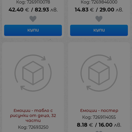
Код: 7269110078
Код: 7269846000
42.40
€
82.93
лв.
14.83
€
29.00
лв.
/
/
КУПИ
КУПИ
Емоции - табло с
Емоции - постер
рисунки от деца, 32
Код: 7269114055
части
8.18
€
16.00
лв.
/
Код: 72693250