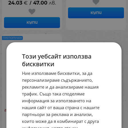
24.03
€
47.00
лв.
/
КУПИ
КУПИ
ПРЕПОРЪЧАН
Този уебсайт използва
бисквитки
Ние използваме бисквитки, за да
персонализираме съдържанието,
рекламите и да анализираме нашия
трафик. Също така споделяме
информация за използването на
Езикови карти -
Съществителни,
нашия сайт от ваша страна с нашите
глаголи и прилагателни,
партньори за реклама и анализи,
275 броя
които може да я комбинират с друга
Код: 726944045
информация, която сте им