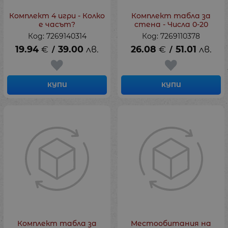
Комплект 4 игри - Колко
Комплект табла за
е часът?
стена - Числа 0-20
Код: 7269140314
Код: 7269110378
19.94
€
39.00
лв.
26.08
€
51.01
лв.
/
/
КУПИ
КУПИ
Комплект табла за
Местообитания на