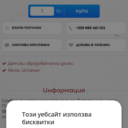
бр.
КУПИ
+359 885 461 012
БЪРЗА ПОРЪЧКА
НАПРАВИ ЗАПИТВАНЕ
ДОБАВИ В ЛЮБИМИ
Детски образователни дъски
Akros, Испания
Информация
Сгъваема метална дъска на руло. Практична и лека.
Позволява писане и / или игра с магнитни карти.
Включва магнити, за да се фиксира дъската на
Този уебсайт използва
стената.
бисквитки