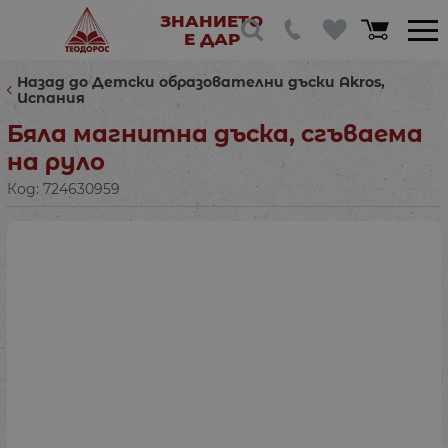
ЗНАНИЕТО
Е ДАР
Назад до Детски образователни дъски Akros,
Испания
Бяла магнитна дъска, сгъваема
на руло
Код:
724630959