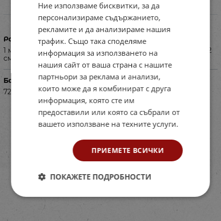
Ние използваме бисквитки, за да
Характеристики
персонализираме съдържанието,
рекламите и да анализираме нашия
Размери в см
трафик. Също така споделяме
1 метална дъска (70 х 50 см); - 4 магнитни ленти (30 х 2
информация за използването на
см).
нашия сайт от ваша страна с нашите
партньори за реклама и анализи,
Баркод (ISBN, UPC, др.)
които може да я комбинират с друга
724630959
информация, която сте им
предоставили или която са събрали от
вашето използване на техните услуги.
ПРИЕМЕТЕ ВСИЧКИ
ПОКАЖЕТЕ ПОДРОБНОСТИ