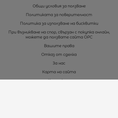
Общи условия за ползване
Политиката за поверителност
Политика за използване на бисквитки
При възникване на спор, свързан с покупка онлайн,
можете да ползвате сайта ОРС
Вашите права
Отказ от сделка
За нас
Карта на сайта
Контакти
Контакти
„ТЕОДОРОС” ЕООД
Стара Загора (6000)
кв. Индустриален