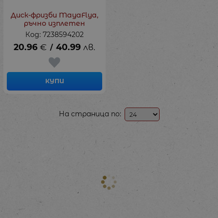
Диск-фризби MayaFlya,
ръчно изплетен
Код: 7238594202
20.96
€
40.99
лв.
/
КУПИ
На страница по: