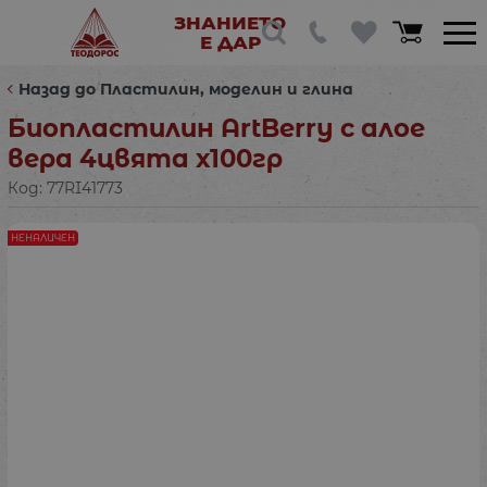
ЗНАНИЕТО
Е ДАР
Назад до Пластилин, моделин и глина
Биопластилин ArtBerry с алое
вера 4цвята х100гр
Код:
77RI41773
НЕНАЛИЧЕН