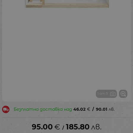
1 от 5
Безплатна доставка над
46.02
€
/
90.01
лв.
95.00
€
185.80
лв.
/