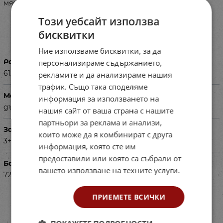
място за игра и съхранение на кукли.
Този уебсайт използва
бисквитки
Характеристики
Ние използваме бисквитки, за да
Размери в см
персонализираме съдържанието,
61x27x90
рекламите и да анализираме нашия
трафик. Също така споделяме
Материал
информация за използването на
дърво
нашия сайт от ваша страна с нашите
партньори за реклама и анализи,
За деца на възраст
които може да я комбинират с друга
3+
информация, която сте им
предоставили или която са събрали от
Баркод (ISBN, UPC, др.)
вашето използване на техните услуги.
724583562
ПРИЕМЕТЕ ВСИЧКИ