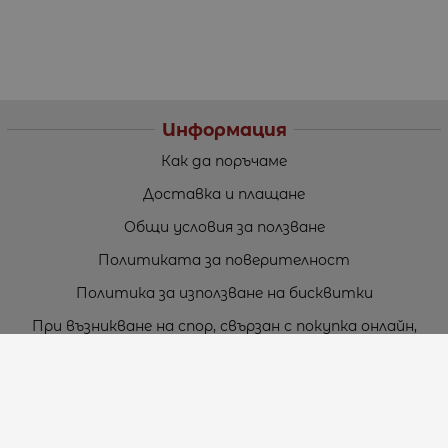
Информация
Как да поръчаме
Доставка и плащане
Общи условия за ползване
Политиката за поверителност
Политика за използване на бисквитки
При възникване на спор, свързан с покупка онлайн,
можете да ползвате сайта ОРС
Вашите права
Отказ от сделка
За нас