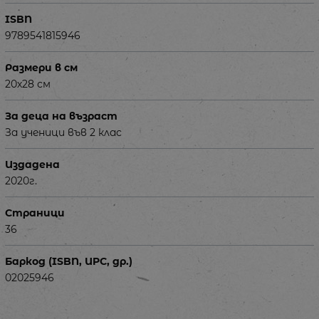
ISBN
9789541815946
Размери в см
20х28 см
За деца на възраст
За ученици във 2 клас
Издадена
2020г.
Страници
36
Баркод (ISBN, UPC, др.)
02025946