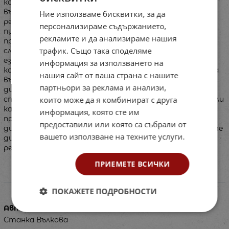
контролни диктовки, които предоставят
възможност бързо и точно да се проверяват
Ние използваме бисквитки, за да
резултатите от овладяването на правописа и
персонализираме съдържанието,
пунктуацията.\rЗа реализиране на тези идеи са
рекламите и да анализираме нашия
предложени различни видове диктовки:\r• зрително-
трафик. Също така споделяме
слухови;\r• тренировъчни;\r• диктовки с различни
езикови задачи;\r• диктовки с творческа задача;\r•
информация за използването на
контролни диктовки.\rТози подход в обучението дава
нашия сайт от ваша страна с нашите
възможност да се разшири използването на
партньори за реклама и анализи,
диктовката във всички видове уроци, във всички
които може да я комбинират с друга
структурни моменти в урока, като допълнителна или
като самостоятелна работа.\rВ приложението е
информация, която сте им
представен езиковият материал за всеки вид
предоставили или която са събрали от
диктовки: думи, изречения, текстове. За контролните
вашето използване на техните услуги.
диктовки са разработени критерии за оценяване на
резултатите.
ПРИЕМЕТЕ ВСИЧКИ
Характеристики
ПОКАЖЕТЕ ПОДРОБНОСТИ
Автор
Станка Вълкова