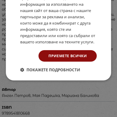
информация за използването на
на занятията и вида на всяко от тях (за упражнение,
обобщение и разширение);\r17 разработки, включващи
нашия сайт от ваша страна с нашите
упражнения за разпознаване и анализ на езикови факти,
партньори за реклама и анализи,
за преобразуване и редактиране на изрази, за създаване
които може да я комбинират с друга
на текстове; специално внимание се обръща върху
информация, която сте им
работата по овладяване от учениците на езиковите
правила (правописни, правоговорни, пунктуационни),
предоставили или която са събрали от
при прилагането на които учениците допускат най-
вашето използване на техните услуги.
много грешки;\rТаблици с учебна информация в
синтезиран вид, която да стане опора при изпълнение
на упражненията;\rТестови задачи и ключ с
ПРИЕМЕТЕ ВСИЧКИ
правилните отговори на задачите.
ПОКАЖЕТЕ ПОДРОБНОСТИ
Характеристики
Автор
Ангел Петров, Мая Падешка, Мариана Балинова
ISBN
9789541810668