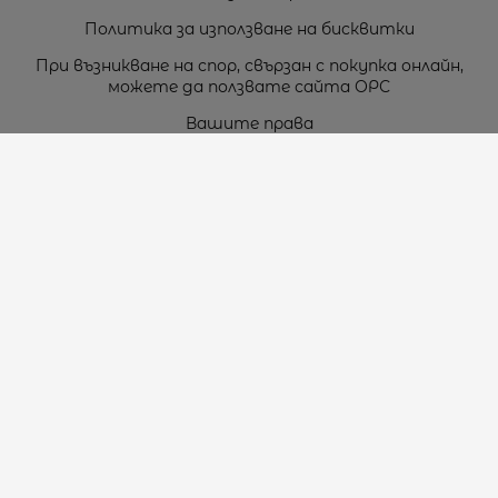
Политика за използване на бисквитки
При възникване на спор, свързан с покупка онлайн,
можете да ползвате сайта ОРС
Вашите права
Отказ от сделка
За нас
Карта на сайта
Контакти
Контакти
„ТЕОДОРОС” ЕООД
Стара Загора (6000)
кв. Индустриален
ул. Пружинна №9, магазин №10
тел.:
+359 42 264 176
GSM:
+359 885 461 012