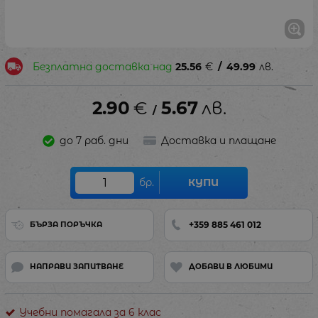
Безплатна доставка над
25.56
€
/
49.99
лв.
2.90
€
5.67
лв.
/
до 7 раб. дни
Доставка и плащане
бр.
КУПИ
+359 885 461 012
БЪРЗА ПОРЪЧКА
НАПРАВИ ЗАПИТВАНЕ
ДОБАВИ В ЛЮБИМИ
Учебни помагала за 6 клас