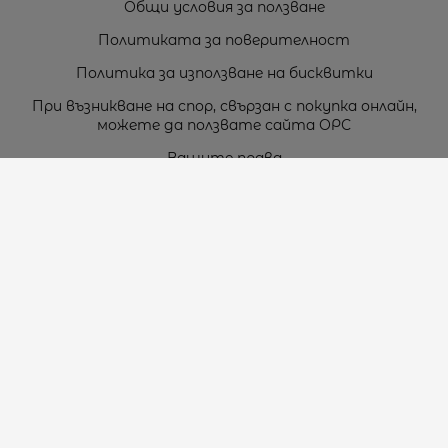
Общи условия за ползване
Политиката за поверителност
Политика за използване на бисквитки
При възникване на спор, свързан с покупка онлайн,
можете да ползвате сайта ОРС
Вашите права
Отказ от сделка
За нас
Карта на сайта
Контакти
Контакти
„ТЕОДОРОС” ЕООД
Стара Загора (6000)
кв. Индустриален
ул. Пружинна №9, магазин №10