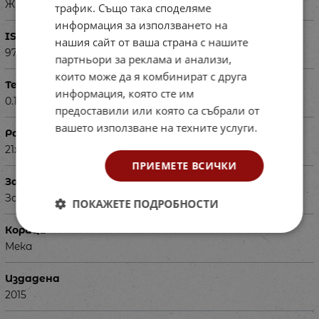
Жулиета Савова, Ирена Николова, Цанка Маринова
трафик. Също така споделяме
информация за използването на
ISBN
нашия сайт от ваша страна с нашите
9789540130637
партньори за реклама и анализи,
които може да я комбинират с друга
Тегло в кг
информация, която сте им
0.134
предоставили или която са събрали от
вашето използване на техните услуги.
Размери в см
21х29
ПРИЕМЕТЕ ВСИЧКИ
За деца на възраст
За ученици в 1 клас
ПОКАЖЕТЕ ПОДРОБНОСТИ
Корица
Мека
Издадена
2015