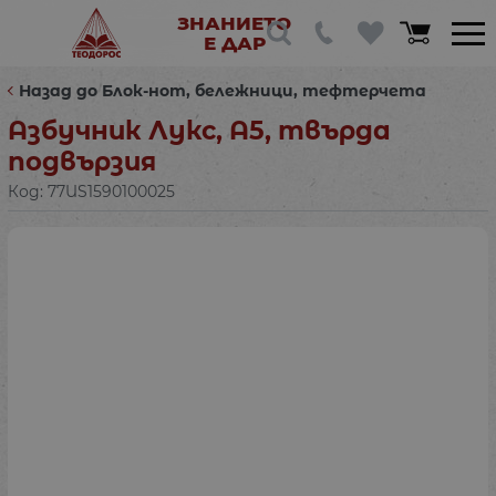
ЗНАНИЕТО
Е ДАР
Назад до Блок-нот, бележници, тефтерчета
Азбучник Лукс, A5, твърда
подвързия
Код:
77US1590100025