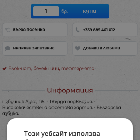
бр.
КУПИ
+359 885 461 012
БЪРЗА ПОРЪЧКА
НАПРАВИ ЗАПИТВАНЕ
ДОБАВИ В ЛЮБИМИ
Блок-нот, бележници, тефтерчета
Информация
Азбучник Лукс, A5. • Твърда подвързия. •
Висококачествена офсетова хартия. • Българска
азбука.
Този уебсайт използва
Характеристики