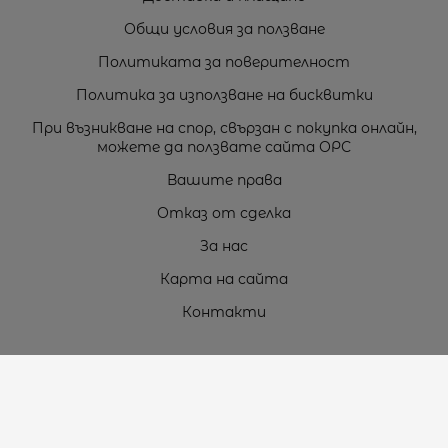
Общи условия за ползване
Политиката за поверителност
Политика за използване на бисквитки
При възникване на спор, свързан с покупка онлайн,
можете да ползвате сайта ОРС
Вашите права
Отказ от сделка
За нас
Карта на сайта
Контакти
Контакти
„ТЕОДОРОС” ЕООД
Стара Загора (6000)
кв. Индустриален