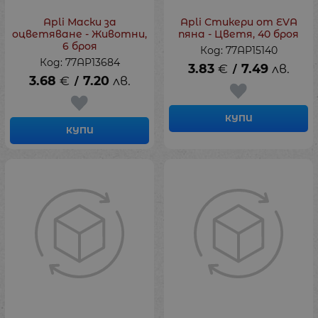
Apli Маски за
Apli Стикери от EVA
оцветяване - Животни,
пяна - Цветя, 40 броя
6 броя
Код: 77AP15140
Код: 77AP13684
3.83
€
7.49
лв.
/
3.68
€
7.20
лв.
/
КУПИ
КУПИ