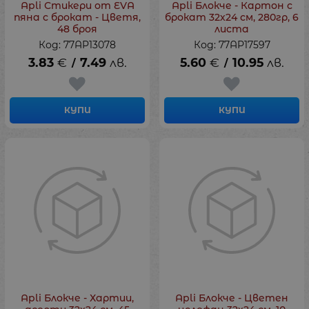
Apli Стикери от EVA
Apli Блокче - Картон с
пяна с брокат - Цветя,
брокат 32х24 см, 280гр, 6
48 броя
листа
Код: 77AP13078
Код: 77AP17597
3.83
€
7.49
лв.
5.60
€
10.95
лв.
/
/
КУПИ
КУПИ
Apli Блокче - Хартии,
Apli Блокче - Цветен