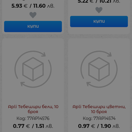
5.22
€
10.21
лв.
/
5.93
€
11.60
лв.
/
КУПИ
КУПИ
Apli Тебешири бели, 10
Apli Тебешири цветни,
броя
10 броя
Код: 77AP14576
Код: 77AP14574
0.77
€
1.51
лв.
0.97
€
1.90
лв.
/
/