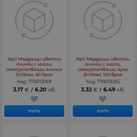
Apli Мърдащи цветни
Apli Мърдащи цветни
очички с мигли,
очички с мигли,
самозалепващи, елипса
самозалепващи, кръг
12x16мм, 40 броя
Ф=10мм, 100 броя
Код: 77AP13059
Код: 77AP13265
3.17
€
6.20
лв.
3.32
€
6.49
лв.
/
/
КУПИ
КУПИ