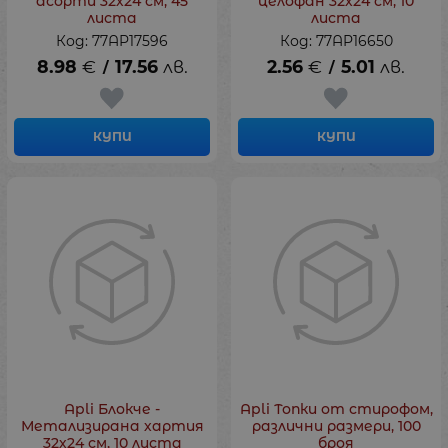
асорти 32х24 см, 45
целофан 32х24 см, 10
листа
листа
Код: 77AP17596
Код: 77AP16650
8.98
€
17.56
лв.
2.56
€
5.01
лв.
/
/
КУПИ
КУПИ
Apli Блокче -
Apli Топки от стирофом,
Метализирана хартия
различни размери, 100
32х24 см, 10 листа
броя