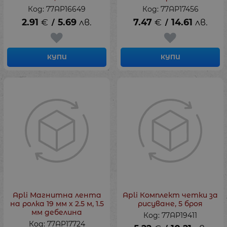
Код: 77AP16649
Код: 77AP17456
2.91
€
5.69
лв.
7.47
€
14.61
лв.
/
/
КУПИ
КУПИ
Apli Магнитна лента
Apli Комплект четки за
на ролка 19 мм х 2.5 м, 1.5
рисуване, 5 броя
мм дебелина
Код: 77AP19411
Код: 77AP17724