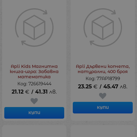
Apli Kids Магнитна
Apli Дървени копчета,
книга-игра: Забавна
натурални, 400 броя
математика
Код: 77AP18799
Код: 726619444
23.25
€
45.47
лв.
/
21.12
€
41.31
лв.
/
КУПИ
КУПИ