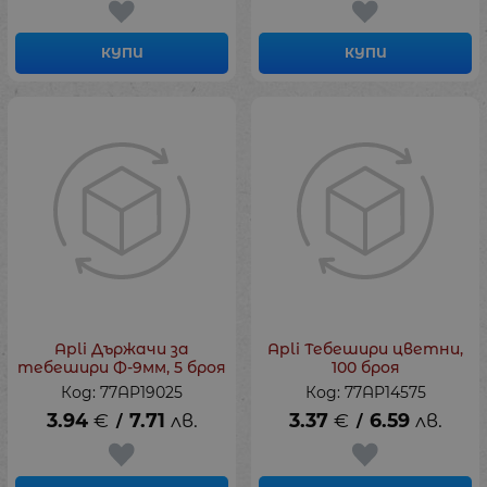
КУПИ
КУПИ
Apli Държачи за
Apli Тебешири цветни,
тебешири Ф-9мм, 5 броя
100 броя
Код: 77AP19025
Код: 77AP14575
3.94
€
7.71
лв.
3.37
€
6.59
лв.
/
/