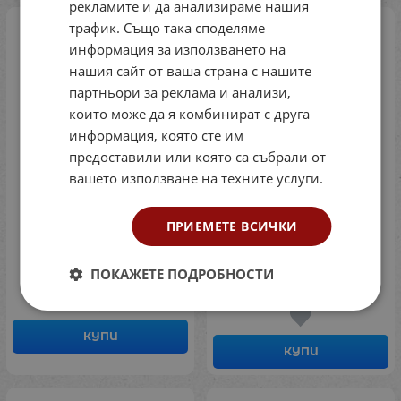
рекламите и да анализираме нашия
трафик. Също така споделяме
информация за използването на
нашия сайт от ваша страна с нашите
партньори за реклама и анализи,
които може да я комбинират с друга
информация, която сте им
предоставили или която са събрали от
вашето използване на техните услуги.
Apli Тебешири Jumbo
Apli Държачи за
ПРИЕМЕТЕ ВСИЧКИ
цветни, 6 цвята
тебешири Jumbo
Ф-25мм, 4 броя
Код: 77AP14367
Код: 77AP19026
1.84
€
3.60
лв.
ПОКАЖЕТЕ ПОДРОБНОСТИ
/
4.91
€
9.60
лв.
/
КУПИ
КУПИ