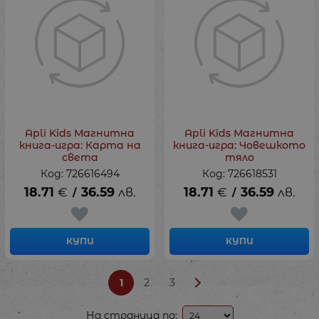
Apli Kids Магнитна
Apli Kids Магнитна
книга-игра: Карта на
книга-игра: Човешкото
света
тяло
Код: 726616494
Код: 726618531
18.71
€
36.59
лв.
18.71
€
36.59
лв.
/
/
КУПИ
КУПИ
1
2
3
На страница по: