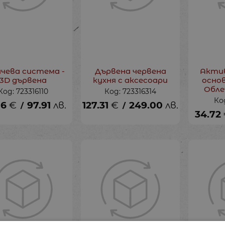
чева система -
Дървена червена
Актив
3D дървена
кухня с аксесоари
основ
Обле
Код: 723316110
Код: 723316314
Ко
06
€
97.91
лв.
127.31
€
249.00
лв.
/
/
34.72