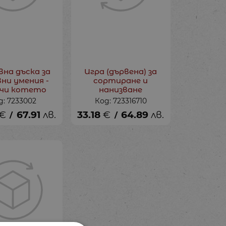
на дъска за
Игра (дървена) за
ни умения -
сортиране и
чи котето
нанизване
д: 7233002
Код: 723316710
€
67.91
лв.
33.18
€
64.89
лв.
/
/