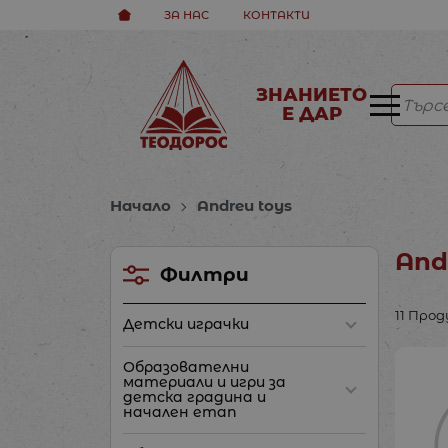
ЗА НАС
КОНТАКТИ
ЗНАНИЕТО
Е ДАР
Начало
Andreu toys
And
Филтри
11 Про
Детски играчки
Образователни
материали и игри за
детска градина и
начален етап