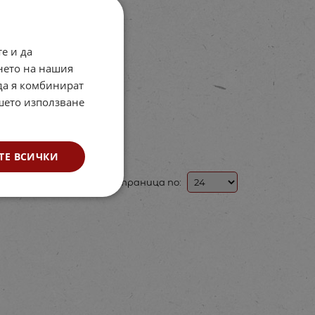
е и да
нето на нашия
рно дървено
 да я комбинират
ино ГИГАНТ
ашето използване
: 723316114
€
117.90
лв.
/
ТЕ ВСИЧКИ
На страница по: