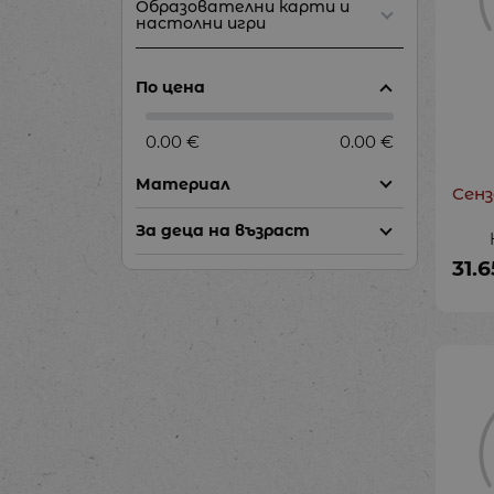
Образователни карти и
настолни игри
По цена
0.00 €
0.00 €
Материал
Сенз
За деца на възраст
31.6