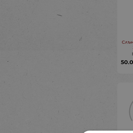
Слън
50.