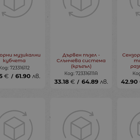
орни музикални
Дървен пъзел -
Сензор
кубчета
Слънчева система
т
(кръгъл)
раз
Код: 723316112
Код: 723316111A
Код
5
€
61.90
лв.
/
33.18
€
64.89
лв.
42.90
/