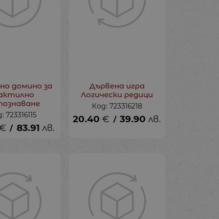
но домино за
Дървена игра
актилно
Логически редици
познаване
Код: 723316218
: 723316115
20.40
€
39.90
лв.
/
€
83.91
лв.
/