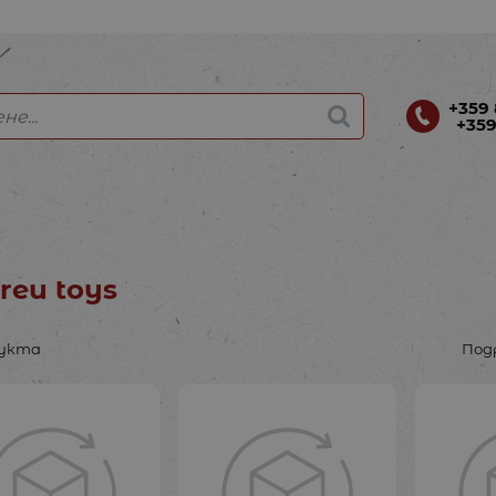
+359 
+359
reu toys
дукта
Под