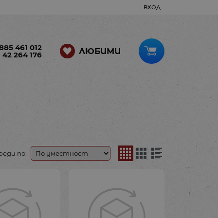
ВХОД
885 461 012
ЛЮБИМИ
 42 264 176
реди по: