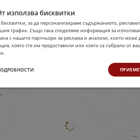
йт използва бисквитки
 бисквитки, за да персонализираме съдържанието, рекламит
шия трафик. Също така споделяме информация за използва
нзорен дървен
Дървен пъзел -
Сензо
рана с нашите партньори за реклама и анализи, които може
л - Геометрични
Слънчева система
Дом
форми
ция, която сте им предоставили или която са събрали от в
Код: 723316111
Код
Код: 723316106
и.
26.54
€
51.91
лв.
60.28
/
8
€
64.89
лв.
/
ПОДРОБНОСТИ
ПРИЕМЕ