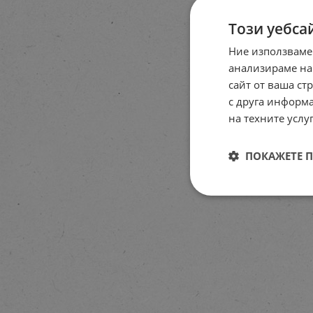
Този уебса
Ние използваме
анализираме на
Се
сайт от ваша ст
пъзе
с друга информа
на техните услуг
33.1
ПОКАЖЕТЕ 