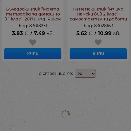
Български език “Моята
Немемски език “Аз уча
тетрадка за домашно
Немски във 2 клас“-
в 1 клас“, 2017г, изд. Аиком
самостоятелни работи
Код: 83018231
Код: 83028163
3.83
€
7.49
лв.
5.62
€
10.99
лв.
/
/
КУПИ
КУПИ
На страница по: